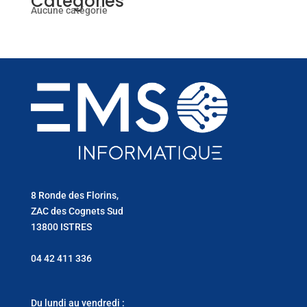
Catégories
Aucune catégorie
8 Ronde des Florins,
ZAC des Cognets Sud
13800 ISTRES
04 42 411 336
Du lundi au vendredi :