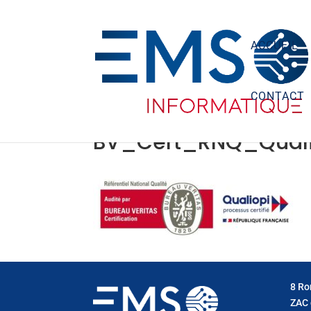
ACCUEIL
CONTACT
BV_Cert_RNQ_Quali
8 Ro
ZAC 