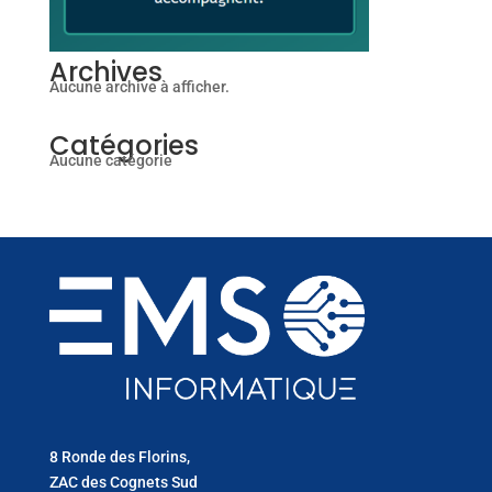
Archives
Aucune archive à afficher.
Catégories
Aucune catégorie
8 Ronde des Florins,
ZAC des Cognets Sud