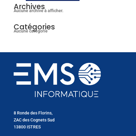
Archives
Aucune archive à afficher.
Catégories
Aucune catégorie
8 Ronde des Florins,
ZAC des Cognets Sud
13800 ISTRES