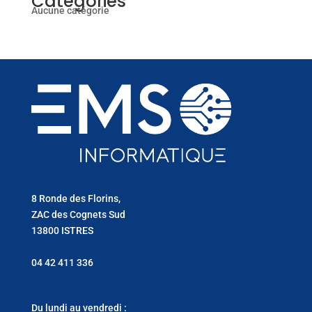
Catégories
Aucune catégorie
8 Ronde des Florins,
ZAC des Cognets Sud
13800 ISTRES
04 42 411 336
Du lundi au vendredi :